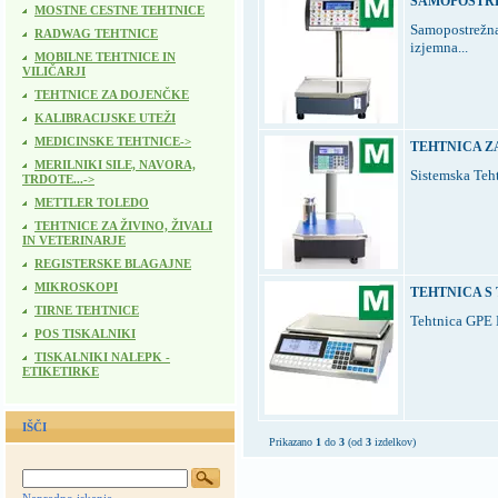
SAMOPOSTRE
MOSTNE CESTNE TEHTNICE
Samopostrežna 
RADWAG TEHTNICE
izjemna...
MOBILNE TEHTNICE IN
VILIČARJI
TEHTNICE ZA DOJENČKE
KALIBRACIJSKE UTEŽI
MEDICINSKE TEHTNICE->
TEHTNICA Z
MERILNIKI SILE, NAVORA,
Sistemska Tehtn
TRDOTE...->
METTLER TOLEDO
TEHTNICE ZA ŽIVINO, ŽIVALI
IN VETERINARJE
REGISTERSKE BLAGAJNE
MIKROSKOPI
TEHTNICA S 
TIRNE TEHTNICE
Tehtnica GPE L
POS TISKALNIKI
TISKALNIKI NALEPK -
ETIKETIRKE
IŠČI
Prikazano
1
do
3
(od
3
izdelkov)