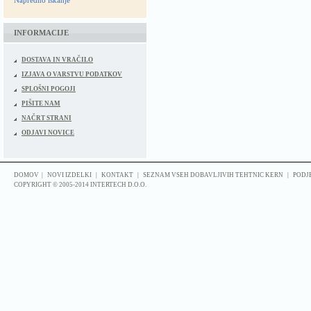
Napredno iskanje
INFORMACIJE
DOSTAVA IN VRAČILO
IZJAVA O VARSTVU PODATKOV
SPLOŠNI POGOJI
PIŠITE NAM
NAČRT STRANI
ODJAVI NOVICE
DOMOV
|
NOVI IZDELKI
|
KONTAKT
|
SEZNAM VSEH DOBAVLJIVIH TEHTNIC KERN
|
PODJ
COPYRIGHT © 2005-2014 INTERTECH D.O.O.